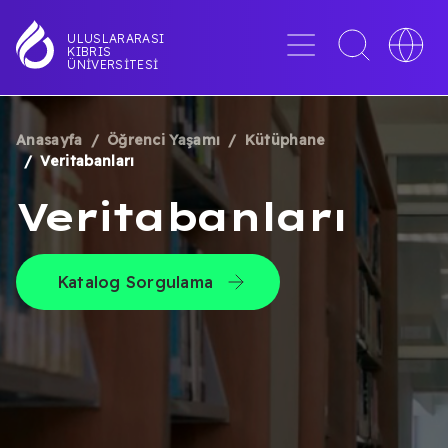
Ana
içeriğe
Menü
Toggle
Toggle
ULUSLARARASI
KIBRIS
atla
search
languag
ÜNIVERSITESI
interface
switche
Anasayfa
Öğrenci Yaşamı
Kütüphane
SAYFA
Veritabanları
YOLU
Veritabanları
Katalog Sorgulama