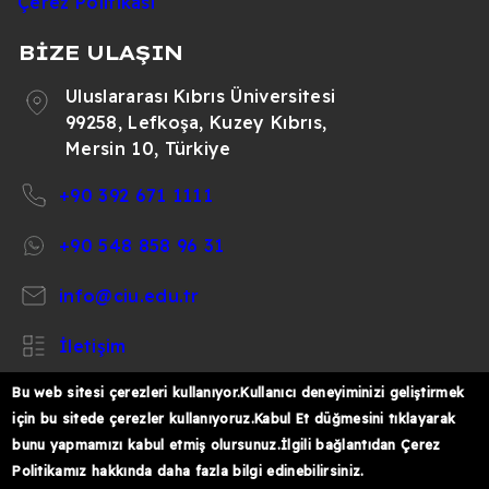
Çerez Politikası
BİZE ULAŞIN
Uluslararası Kıbrıs Üniversitesi
99258, Lefkoşa, Kuzey Kıbrıs,
Mersin 10, Türkiye
+90 392 671 1111
+90 548 858 96 31
info@ciu.edu.tr
İletişim
Bu web sitesi çerezleri kullanıyor.Kullanıcı deneyiminizi geliştirmek
için bu sitede çerezler kullanıyoruz.Kabul Et düğmesini tıklayarak
bunu yapmamızı kabul etmiş olursunuz.İlgili bağlantıdan Çerez
https://www.facebook.com/CIUOfficial
https://twitter.com/CIUOfficial
https://www.instagram.com/ciu.officia
https://www.youtube.com/user/ul
https://www.linkedin.co
Politikamız hakkında daha fazla bilgi edinebilirsiniz.
k%C4%B1br%C4%B1s-