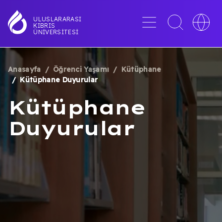
Ana
içeriğe
Menü
Toggle
Toggle
ULUSLARARASI
KIBRIS
atla
search
languag
ÜNIVERSITESI
interface
switche
Anasayfa
Öğrenci Yaşamı
Kütüphane
SAYFA
Kütüphane Duyurular
YOLU
Kütüphane
Duyurular